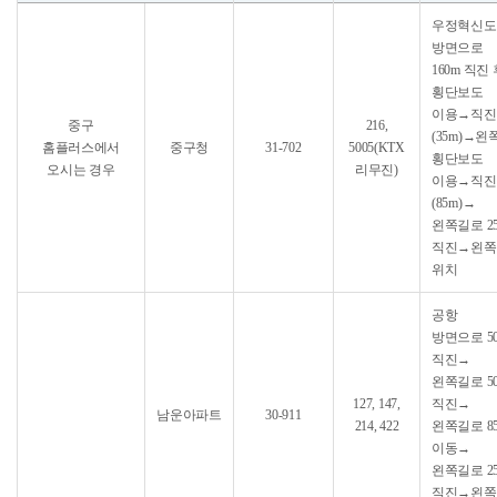
우정혁신도
방면으로
160m 직진
횡단보도
이용→직진
중구
216,
(35m)→왼
홈플러스에서
중구청
31-702
5005(KTX
횡단보도
오시는 경우
리무진)
이용→직진
(85m)→
왼쪽길로 2
직진→왼쪽
위치
공항
방면으로 5
직진→
왼쪽길로 5
127, 147,
직진→
남운아파트
30-911
214, 422
왼쪽길로 8
이동→
왼쪽길로 2
직진→왼쪽