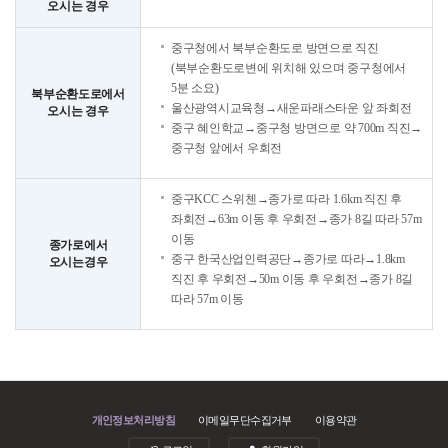
오시는 경우
중구청에서 북부순환도로 방면으로 직진
(북부순환도로변에 위치해 있으며 중구청에서
5분 소요)
북부순환도로에서
울산광역시교육청→새운파래스타운 앞 좌회전
오시는 경우
중구 혜인학교→중구청 방면으로 약 700m 직진→
중구청 앞에서 우회전
중구KCC 스위첸→종가로 따라 1.6km 직진 후
좌회전→63m 이동 후 우회전→종가 8길 따라 57m
이동
종가로에서
중구 한국산업인력공단→종가로 따라→1.8km
오시는경우
직진 후 우회전→50m 이동 후 우회전→종가 8길
따라 57m 이동
개인정보처리방침
이메일무단수집거부
이용약관