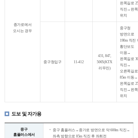
왼쪽길로 2
직진→왼쪽
위치
종가로에서
중구청
오시는 경우
방면으로
190m 직진
횡단보도
이용→
431, 847,
왼쪽길로 3
중구청입구
11-412
5005(KTX
직진→
리무진)
오른쪽길로
85m 이동→
왼쪽길로 2
직진→왼쪽
위치
도보 및 자가용
중구
중구 홈플러스→종가로 방면으로 약 600m 직진→
홈플러스에서
좌측 방향으로 85m 직진 후 좌회전