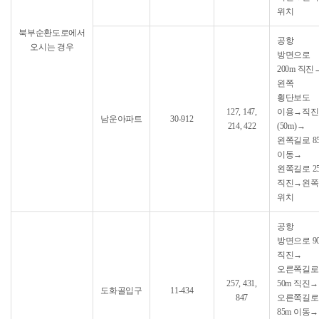
위치
북부순환도로에서
공항
오시는 경우
방면으로
200m 직진
왼쪽
횡단보도
127, 147,
이용→직진
남운아파트
30-912
214, 422
(50m)→
왼쪽길로 8
이동→
왼쪽길로 2
직진→왼쪽
위치
공항
방면으로 9
직진→
오른쪽길로
257, 431,
50m 직진→
도화골입구
11-434
847
오른쪽길로
85m 이동→