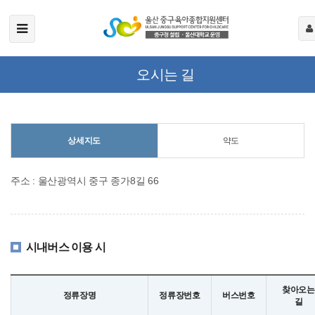
오시는 길
상세지도
약도
주소 : 울산광역시 중구 종가8길 66
시내버스 이용 시
찾아오는
정류장명
정류장번호
버스번호
길