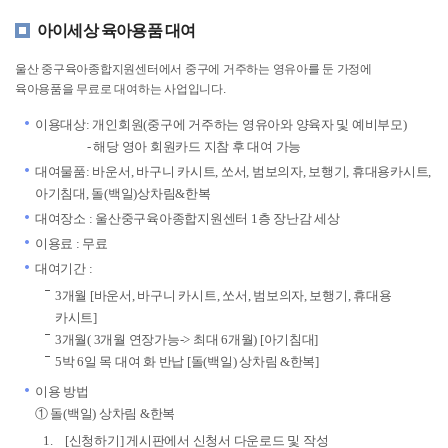
아이세상 육아용품 대여
울산 중구육아종합지원센터에서 중구에 거주하는 영유아를 둔 가정에
육아용품을 무료로 대여하는 사업입니다.
이용대상: 개인회원(중구에 거주하는 영유아와 양육자 및 예비부모)
- 해당 영아 회원카드 지참 후 대여 가능
대여물품: 바운서, 바구니 카시트, 쏘서, 범보의자, 보행기, 휴대용카시트,
아기침대, 돌(백일)상차림&한복
대여장소 : 울산중구육아종합지원센터 1층 장난감 세상
이용료 : 무료
대여기간 :
3개월 [바운서, 바구니 카시트, 쏘서, 범보의자, 보행기, 휴대용
카시트]
3개월( 3개월 연장가능-> 최대 6개월) [아기침대]
5박 6일 목 대여 화 반납 [돌(백일) 상차림 &한복]
이용 방법
① 돌(백일) 상차림 &한복
[신청하기] 게시판에서 신청서 다운로드 및 작성