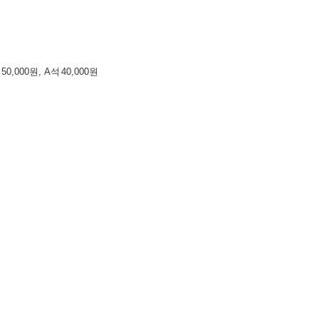
석
50,000
원
, A
석
40,000
원