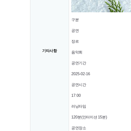
구분
공연
장르
기타사항
음악회
공연기간
2025-02-16
공연시간
17:00
러닝타임
120
분
(
인터미션
15
분
)
공연장소