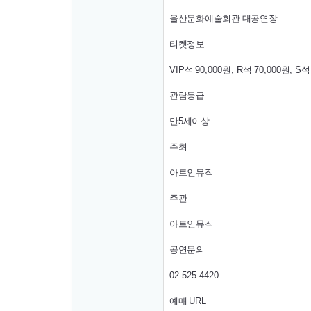
울산문화예술회관 대공연장
티켓정보
VIP
석
90,000
원
, R
석
70,000
원
, S
관람등급
만
5
세이상
주최
아트인뮤직
주관
아트인뮤직
공연문의
02-525-4420
예매
URL