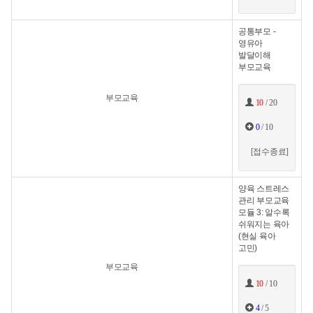
공통부모 -
영유아
발달이해
부모교육
부모교육
10
/ 20
0
/ 10
[접수종료]
양육 스트레스
관리 부모교육
모듈 3: 알수록
쉬워지는 육아
(현실 육아
고민)
부모교육
10
/ 10
4
/ 5