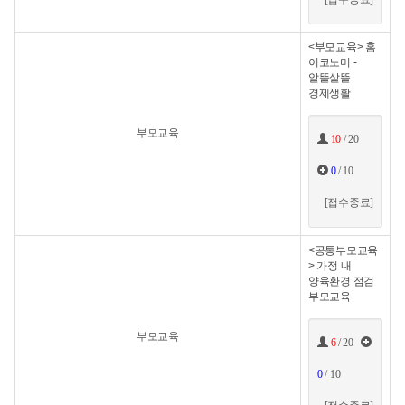
<부모교육> 홈
이코노미 -
알뜰살뜰
경제생활
부모교육
10
/ 20
0
/ 10
[접수종료]
<공통부모교육
> 가정 내
양육환경 점검
부모교육
부모교육
6
/ 20
0
/ 10