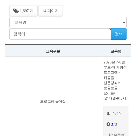
1,697 개
14 페이지
검색
교육구분
교육명
2025년 7-8월
부모-자녀 참여
프로그램 <
키움뜰
전문강좌>
보글보글
요리놀이
(24개월-만3세)
프로그램 놀이실
10
/ 10
3
/ 3
[접수종료]