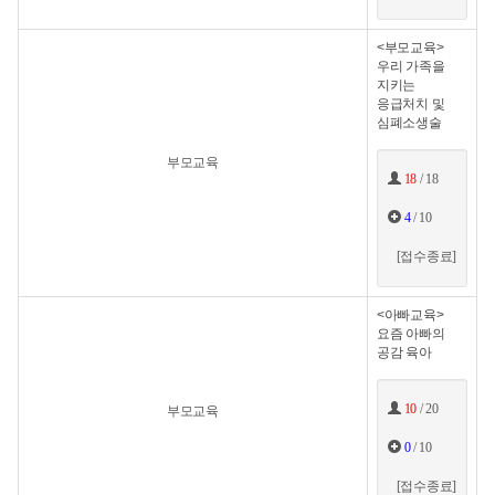
<부모교육>
우리 가족을
지키는
응급처치 및
심폐소생술
부모교육
18
/ 18
4
/ 10
[접수종료]
<아빠교육>
요즘 아빠의
공감 육아
10
/ 20
부모교육
0
/ 10
[접수종료]