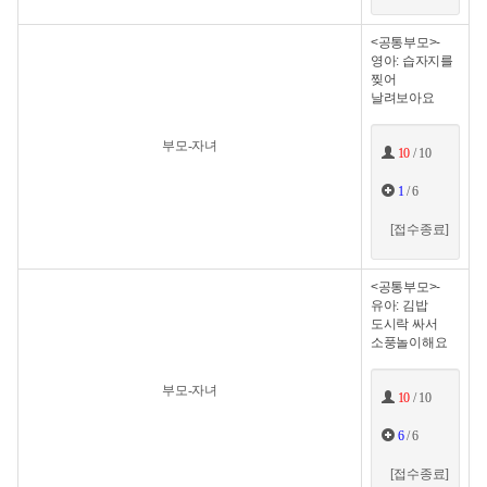
<공통부모>-
영아: 습자지를
찢어
날려보아요
부모-자녀
10
/ 10
1
/ 6
[접수종료]
<공통부모>-
유아: 김밥
도시락 싸서
소풍놀이해요
부모-자녀
10
/ 10
6
/ 6
[접수종료]