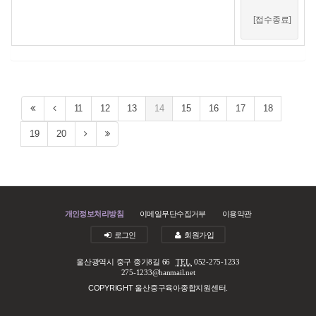
[접수종료]
11
12
13
14
15
16
17
18
19
20
개인정보처리방침
이메일무단수집거부
이용약관
로그인
회원가입
울산광역시 중구 종가8길 66
TEL.
052-275-1233
275-1233@hanmail.net
COPYRIGHT 울산중구육아종합지원센터.