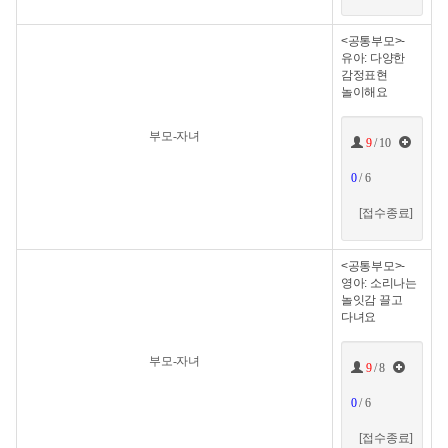
<공통부모>-
유아: 다양한
감정표현
놀이해요
부모-자녀
9
/ 10
0
/ 6
[접수종료]
<공통부모>-
영아: 소리나는
놀잇감 끌고
다녀요
부모-자녀
9
/ 8
0
/ 6
[접수종료]