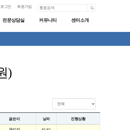
로그인
회원가입
전문상담실
커뮤니티
센터소개
원)
글쓴이
날짜
진행상황
관리자
01-02