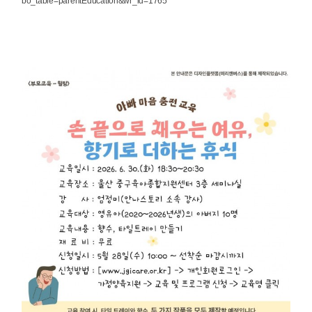
bo_table=parentEducation&wr_id=1765