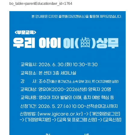
bo_table=parentEducation&wr_id=1764