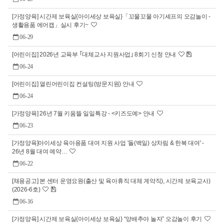
[가정양육] 시간제 보육실{아이세상 보육실}「꼬물꼬물 아기셰프의 오감놀이 -
생활용품 에어캡」실시 후기~
06-29
[어린이집] 2026년 교육부 ｢대체교사 지원사업｣ 8회기 신청 안내
06-24
[어린이집] 열린어린이집 컨설팅(방문지원) 안내
06-24
[가정양육] 26년 7월 키움뜰 일일특강 - <키즈도예> 안내
06-23
[가정양육]아이세상 육아용품 대여 지원 사업 '돌(백일) 상차림 & 한복 대여' -
26년 8월 대여 예약…
06-22
[채용공고] 본 센터 운영요원(출산 및 육아휴직 대체 계약직), 시간제 보육교사)
(2026-6호)
06-16
[가정양육] 시간제 보육실{아이세상 보육실} “양배추야 놀자” 오감놀이 후기