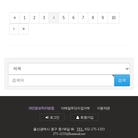
1
2
3
4
5
6
7
8
9
10
검색
개인정보처리방침
이메일무단수집거부
이용약관
로그인
회원가입
울산광역시 중구 종가8길 66
TEL.
052-275-1233
275-1233@hanmail.net