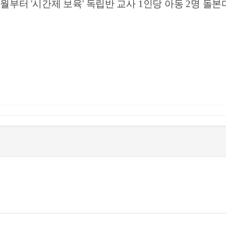
3
월부터
'
시간제 보육
'
독립반 교사
1
인당 아동
2
명 돌본