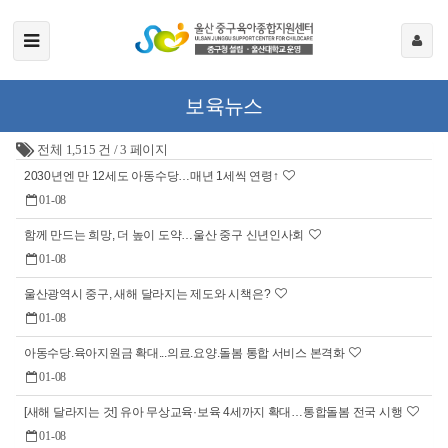
보육뉴스
전체 1,515 건
/
3 페이지
2030년엔 만 12세도 아동수당…매년 1세씩 연령↑
01-08
함께 만드는 희망, 더 높이 도약…울산 중구 신년인사회
01-08
울산광역시 중구, 새해 달라지는 제도와 시책은?
01-08
아동수당.육아지원금 확대...의료.요양.돌봄 통합 서비스 본격화
01-08
[새해 달라지는 것] 유아 무상교육·보육 4세까지 확대…통합돌봄 전국 시행
01-08