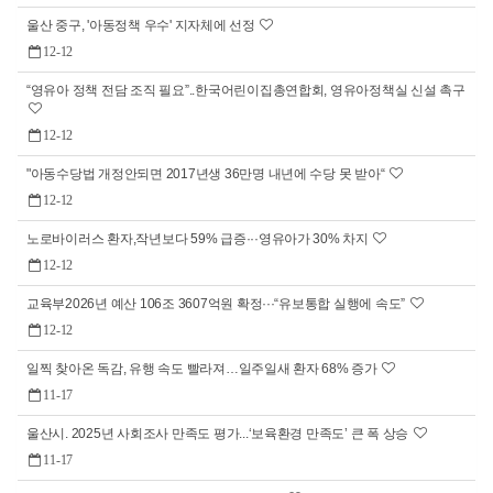
울산 중구, '아동정책 우수' 지자체에 선정
12-12
“영유아 정책 전담 조직 필요”..한국어린이집총연합회, 영유아정책실 신설 촉구
12-12
"아동수당법 개정안되면 2017년생 36만명 내년에 수당 못 받아“
12-12
노로바이러스 환자,작년보다 59% 급증···영유아가 30% 차지
12-12
교육부2026년 예산 106조 3607억원 확정···“유보통합 실행에 속도”
12-12
일찍 찾아온 독감, 유행 속도 빨라져…일주일새 환자 68% 증가
11-17
울산시. 2025년 사회조사 만족도 평가...‘보육환경 만족도’ 큰 폭 상승
11-17