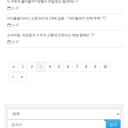
누구에게 몰아줄까? 맞벌이 연말정산 절세Tip
11-17
아이돌봄서비스 신청 3년 새 1.6배 급증... "아이돌보미 인력 부족“
11-17
소비자원, 국표원과 기저귀 교환대 안전사고 예방 캠페인
11-17
1
2
3
4
5
6
7
8
9
10
검색