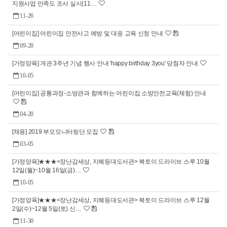
지원사업 만족도 조사 실시(11…
11-26
[어린이집] 어린이집 안전사고 예방 및 대응 교육 신청 안내
09-28
[가정양육] 개관 3주년 기념 행사 안내 'happy birthday 3you' 당첨자 안내
10-05
[어린이집] 공통과정-소방관과 함께하는 어린이집 소방안전교육(체험) 안내
04-20
[채용] 2019 부모모니터링단 모집
03-05
[가정양육]★★★<장난감세상, 지혜등대도서관> 북토이 드라이브 스루 10월
12일(월)~10월 16일(금)​…
10-05
[가정양육]★★★<장난감세상, 지혜등대도서관> 북토이 드라이브 스루 12월
2일(수)~12월 5일(토)​ 신…
11-30