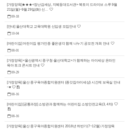
[가정양육]★★★<장난감세상, 지혜등대도서관> 북토이 드라이브 스루 9월
21일(월)~9월 29일(화)​ 신…
09-18
[안내] 울산대학교 교육대학원 신입생 모집안내
10-04
[어린이집] 어린이집 평가인증 좋은생각 함께 나누기 공모전 개최 안내
08-01
[가정양육] <울산광역시 중구청·울산대학교>가 함께하는 아이세상 온라인
육아 토크 콘서트 안내
09-29
[가정양육] 울산 중구육아종합지원센터 {종갓집아이세상} 시간제 보육실 안내
~♥
08-16
[어린이집] [공통과정] 소방관과 함께하는 어린이집 소방안전교육(3, 4차)
08-16
[가정양육] 울산 중구육아종합지원센터 2018년 하반기(7~12월) 가정양육