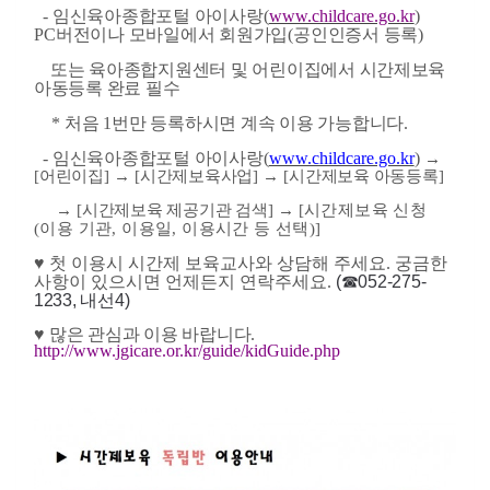
-
임신육아종합포털 아이사랑
(
www.childcare.go.kr
)
PC
버전이나 모바일에서 회원가입
(
공인인증서 등록
)
또는 육아종합지원센터 및 어린이집에서 시간제보육
아동등록 완료 필수
*
처음
1
번만 등록하시면 계속 이용 가능합니다
.
-
임신육아종합포털 아이사랑
(
www.childcare.go.kr
)
→
[
어린이집
]
→
[
시간제보육사업
]
→
[
시간제보육 아동등록
]
→
[
시간제보육 제공기관 검색
]
→
[
시간제보육 신청
(
이용 기관
,
이용일
,
이용시간 등 선택
)]
♥ 첫 이용시 시간제 보육교사와 상담해 주세요. 궁금한
사항이 있으시면 언제든지 연락주세요.
(☎052-275-
1233, 내선4)
♥
많은 관심과 이용 바랍니다
.
http://www.jgicare.or.kr/guide/kidGuide.php