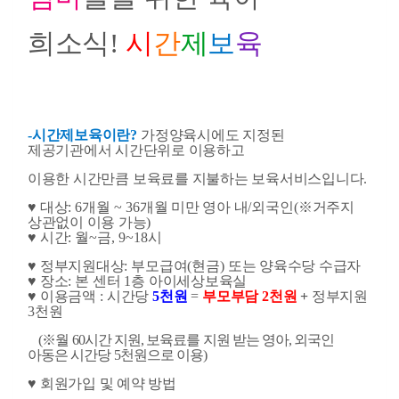
희소식
!
시
간
제
보
육
-
시간제보육이란
?
가정양육시에도 지정된
제공기관에서 시간단위로 이용하고
이용한 시간만큼
보육료를 지불하는 보육서비스입니다.
♥
대상
: 6
개월
~ 36
개월 미만 영아 내
/
외국인
(
※
거주지
상관없이 이용 가능
)
♥
시간
:
월
~
금
, 9~18
시
♥
정부지원대상
:
부모급여
(
현금
)
또는 양육수당 수급자
♥
장소
:
본 센터
1
층 아이세상보육실
♥
이용금액
:
시간당
5
천원
=
부모부담
2
천원
+
정부지원
3
천원
(
※
월
60
시간 지원
,
보육료를 지원 받는 영아
,
외국인
아동은 시간당
5
천원으로 이용
)
♥
회원가입 및 예약 방법