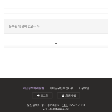
등록된 댓글이 없습니다.
개인정보처리방침
이메일무단수집거부
이용약관
로그인
회원가입
울산광역시 중구 종가8길 66
TEL.
052-275-1233
275-1233@hanmail.net