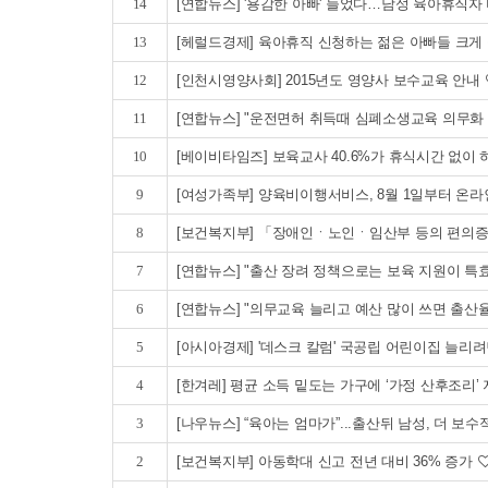
14
[연합뉴스] '용감한 아빠' 늘었다…남성 육아휴직자
13
[헤럴드경제] 육아휴직 신청하는 젊은 아빠들 크게
12
[인천시영양사회] 2015년도 영양사 보수교육 안내
11
[연합뉴스] "운전면허 취득때 심폐소생교육 의무화
10
[베이비타임즈] 보육교사 40.6%가 휴식시간 없이 
9
[여성가족부] 양육비이행서비스, 8월 1일부터 온라
8
[보건복지부] 「장애인ㆍ노인ㆍ임산부 등의 편의증진
7
[연합뉴스] "출산 장려 정책으로는 보육 지원이 특
6
[연합뉴스] "의무교육 늘리고 예산 많이 쓰면 출산
5
[아시아경제] '데스크 칼럼' 국공립 어린이집 늘리
4
[한겨레] 평균 소득 밑도는 가구에 ‘가정 산후조리’
3
[나우뉴스] “육아는 엄마가”...출산뒤 남성, 더 보수
2
[보건복지부] 아동학대 신고 전년 대비 36% 증가