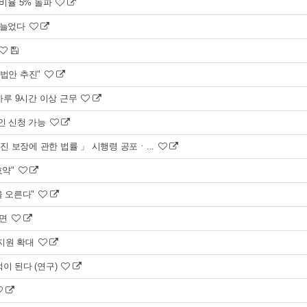
 비율 5% 돌파
 늘었다
 법안 추진"
하루 9시간 이상 근무
인 신청 가능
 보장에 관한 법률 」 시행령 공포ㆍ...
효약"
율 오른다"
려면
 지원 확대
적이 된다 (연구)