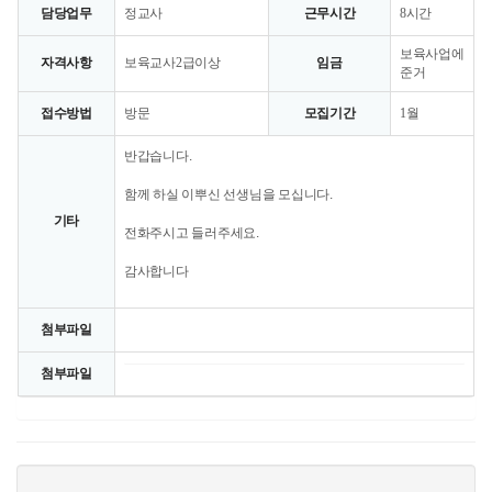
담당업무
정교사
근무시간
8시간
보육사업에
자격사항
보육교사2급이상
임금
준거
접수방법
방문
모집기간
1월
반갑습니다.
함께 하실 이뿌신 선생님을 모십니다.
기타
전화주시고 들러주세요.
감사합니다
첨부파일
첨부파일