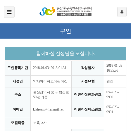
구인
함께하실 선생님을 모십니다.
2018-01-03
구인등록기간
2018-01-03~2018-01-31
작성일자
16:35:36
시설명
약사아이파크어린이집
시설유형
민간
울산광역시 중구 평산로
052-923-
주소
어린이집전화번호
50.관리동
9900
052-923-
이메일
khdreami@hanmail.net
어린이집팩스번호
9901
모집직종
보육교사