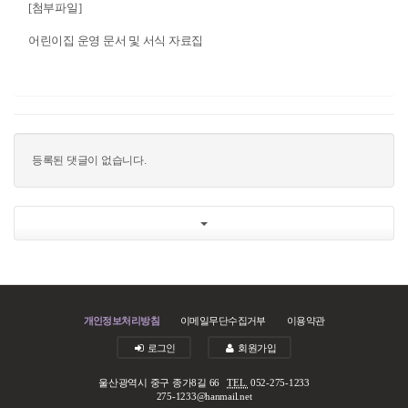
[첨부파일]
어린이집 운영 문서 및 서식 자료집
등록된 댓글이 없습니다.
개인정보처리방침
이메일무단수집거부
이용약관
로그인
회원가입
울산광역시 중구 종가8길 66
TEL.
052-275-1233
275-1233@hanmail.net