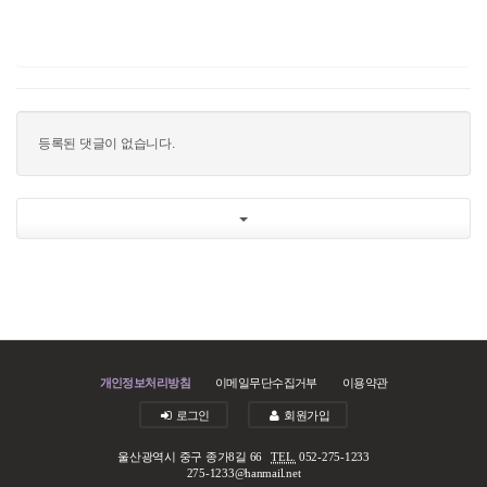
등록된 댓글이 없습니다.
개인정보처리방침
이메일무단수집거부
이용약관
로그인
회원가입
울산광역시 중구 종가8길 66
TEL.
052-275-1233
275-1233@hanmail.net